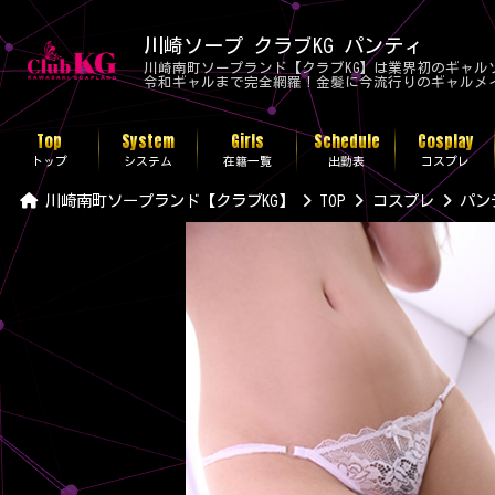
川崎ソープ クラブKG パンティ
川崎南町ソープランド【クラブKG】は業界初のギャ
令和ギャルまで完全網羅！金髪に今流行りのギャルメイ
Top
System
Girls
Schedule
Cosplay
トップ
システム
在籍一覧
出勤表
コスプレ
川崎南町ソープランド【クラブKG】
TOP
コスプレ
パン