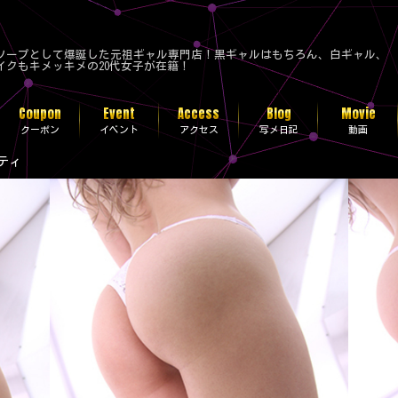
ルソープとして爆誕した元祖ギャル専門店！黒ギャルはもちろん、白ギャル、
クもキメッキメの20代女子が在籍！
Coupon
Event
Access
Blog
Movie
クーポン
イベント
アクセス
写メ日記
動画
ティ