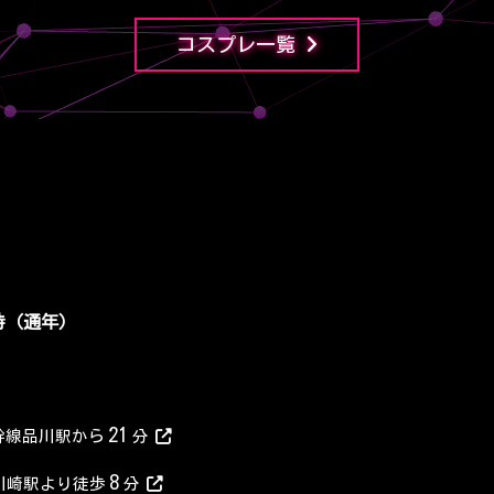
コスプレ一覧
4時（通年）
21
幹線品川駅から
分
8
R川崎駅より徒歩
分