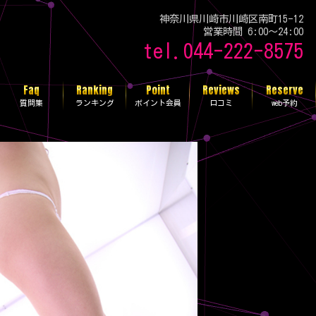
神奈川県川崎市川崎区南町15-12
営業時間 6:00～24:00
ク
tel.
044-222-8575
Faq
Ranking
Point
Reviews
Reserve
質問集
ランキング
ポイント会員
口コミ
web予約