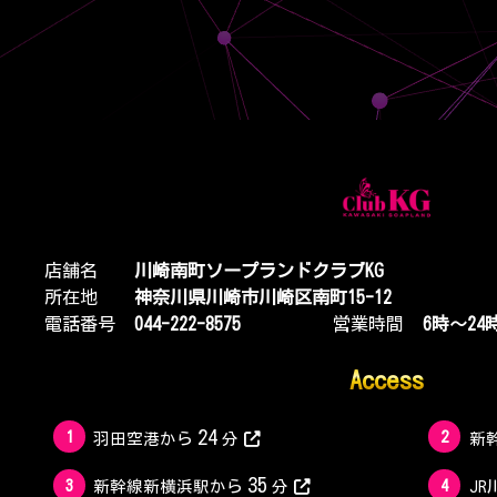
店舗名
川崎南町ソープランドクラブKG
所在地
神奈川県川崎市川崎区南町15-12
電話番号
044-222-8575
営業時間
6時～2
Access
24
1
2
羽田空港から
分
新
35
3
4
新幹線新横浜駅から
分
J